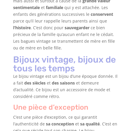
mais aussi et surtout à cause de la
grande valeur
sentimentale
et
familiale
qui y est attachée. Les
enfants des générations successives le
conservent
parce qu’il leur rappelle leurs parents ainsi que
l’histoire
. C’est donc pour
sauvegarder
ce bien
précieux de la famille qu’aucun enfant ne le cédait.
Les bagues vintage se transmettent de mère en fille
ou de mère en belle fille.
Bijoux vintage, bijoux de
tous les temps
Le bijou vintage est un bijou d’une époque donnée. Il
a fait
des siècles
et
des saisons
et demeure
d’actualité. Ce bijou est un accessoire de mode et
considéré comme rétro.
Une pièce d’exception
C’est une pièce d’exception, ce qui garantit
l’authenticité de
sa conception
et
sa qualité
. C’est en
cela que réside tout son charme. Le bijou